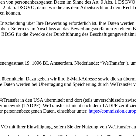
en von personenbezogenen Daten im Sinne des Art. 9 Abs. 1 DSGVO 
. 2 lit. b. DSGVO, damit wir die aus dem Arbeitsrecht und dem Recht 
men können.
Entscheidung über Ihre Bewerbung erforderlich ist. Ihre Daten werden 
aben. Sofern es im Anschluss an das Bewerbungsverfahren zu einem Bes
1 BDSG für die Zwecke der Durchführung des Beschäftigungsverhältniss
enengastraat 19, 1096 BL Amsterdam, Niederlande; “WeTransfer”), um
 übermitteln. Dazu geben wir Ihre E-Mail-Adresse sowie die zu übermit
ie Daten werden bei Übertragung und Speicherung durch WeTransfer v
ransfer in den USA übermittelt und dort (teils unverschlüsselt) zwis
ramework (TADPF). WeTransfer ist nicht nach dem TADPF zertifiziert.
der personenbezogenen Daten, einsehbar unter:
https://commission.europ
SGVO mit Ihrer Einwilligung, sofern Sie der Nutzung von WeTransfer a