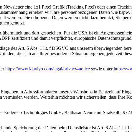
ewsletter eine 1x1 Pixel Grafik (Tracking Pixel) oder einen Tracking
em Zusammenhang erheben wir Ihre personenbezogenen Daten wie bspw. 
lt werden. Die erhobenen Daten werden nicht dazu benutzt, Sie persön
gnen genutzt.
 übermittelt und dort gespeichert. Für die USA ist ein Angemessenhe
 zertifiziert und damit verpflichtet, europäische Datenschutzgrunds
dlage des Art. 6 Abs. 1 lit. f DSGVO aus unserem überwiegenden berec
ründen, die sich aus Ihrer besonderen Situation ergeben, jederzeit die
ter
https://www.klaviyo.com/legal/privacy-notice
sowie unter
https://w
e Eingaben in Adressformularen unseres Webshops in Echtzeit auf Einga
en vermieden werden. Weiterhin möchten wir sicherstellen, dass Ihre 
ister Endereco Technologies GmbH, Balthasar-Neumann-Straße 4b, 97236 
ende Speicherung der Daten beim Dienstleister ist Art. 6 Abs. 1 lit. 