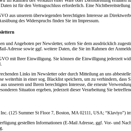
wir im Rahmen des Verkaufs einer Ware oder Dienstleistung erhalten h
aten ist für den Vertragsschluss erforderlich. Eine Nichtbereitstellung
 DSGVO aus unserem überwiegenden berechtigten Interesse an Direktwerb
 Ausübung des Widerspruchs finden Sie im Impressum.
lettern
n und Angeboten per Newsletter, sofern Sie dem ausdrücklich zugesti
Mail-Adresse sowie ggf. weitere Daten, die Sie im Rahmen der Anmeldu
SGVO mit Ihrer Einwilligung. Sie können die Einwilligung jederzeit wi
.
rechenden Links im Newsletter oder durch Mitteilung an uns abbestellen
e weiterhin in einer sog. Blacklist speichern, um zu verhindern, dass 
O aus unserem und Ihrem berechtigten Interesse, die erneute Verwendu
esonderen Situation ergeben, jederzeit dieser Verarbeitung Sie betref
 Inc. (125 Summer St Floor 7, Boston, MA 02111, USA; “Klaviyo”) im
rfügung gestellten Informationen (E-Mail Adresse, ggf. Vor- und Nac
g.