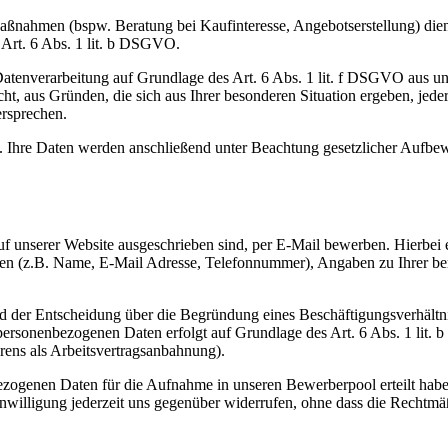
nahmen (bspw. Beratung bei Kaufinteresse, Angebotserstellung) dient
s Art. 6 Abs. 1 lit. b DSGVO.
Datenverarbeitung auf Grundlage des Art. 6 Abs. 1 lit. f DSGVO aus u
t, aus Gründen, die sich aus Ihrer besonderen Situation ergeben, jede
ersprechen.
. Ihre Daten werden anschließend unter Beachtung gesetzlicher Aufbew
 auf unserer Website ausgeschrieben sind, per E-Mail bewerben. Hierb
ten (z.B. Name, E-Mail Adresse, Telefonnummer), Angaben zu Ihrer ber
er Entscheidung über die Begründung eines Beschäftigungsverhältnisse
personenbezogenen Daten erfolgt auf Grundlage des Art. 6 Abs. 1 li
ens als Arbeitsvertragsanbahnung).
ezogenen Daten für die Aufnahme in unseren Bewerberpool erteilt habe
nwilligung jederzeit uns gegenüber widerrufen, ohne dass die Rechtmäß