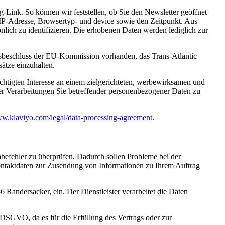
-Link. So können wir feststellen, ob Sie den Newsletter geöffnet
IP-Adresse, Browsertyp- und device sowie den Zeitpunkt. Aus
lich zu identifizieren. Die erhobenen Daten werden lediglich zur
itsbeschluss der EU-Kommission vorhanden, das Trans-Atlantic
ätze einzuhalten.
htigten Interesse an einem zielgerichteten, werbewirksamen und
ser Verarbeitungen Sie betreffender personenbezogener Daten zu
ww.klaviyo.com/legal/data-processing-agreement
.
befehler zu überprüfen. Dadurch sollen Probleme bei der
Kontaktdaten zur Zusendung von Informationen zu Ihrem Auftrag
Randersacker, ein. Der Dienstleister verarbeitet die Daten
b DSGVO, da es für die Erfüllung des Vertrags oder zur