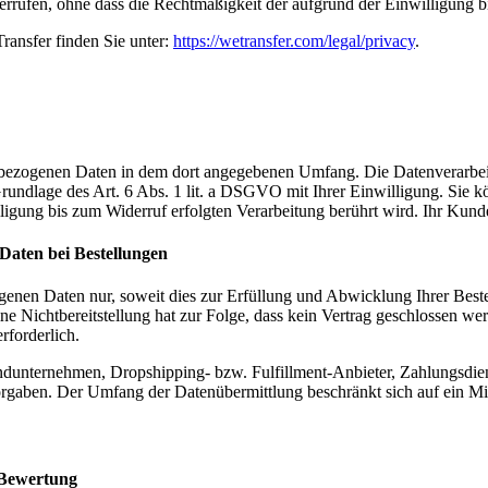
errufen, ohne dass die Rechtmäßigkeit der aufgrund der Einwilligung b
ansfer finden Sie unter:
https://wetransfer.com/legal/privacy
.
bezogenen Daten in dem dort angegebenen Umfang. Die Datenverarbeit
rundlage des Art. 6 Abs. 1 lit. a DSGVO mit Ihrer Einwilligung. Sie kö
ligung bis zum Widerruf erfolgten Verarbeitung berührt wird. Ihr Kund
aten bei Bestellungen
enen Daten nur, soweit dies zur Erfüllung und Abwicklung Ihrer Bestel
 Eine Nichtbereitstellung hat zur Folge, dass kein Vertrag geschlossen w
rforderlich.
ndunternehmen, Dropshipping- bzw. Fulfillment-Anbieter, Zahlungsdiens
en Vorgaben. Der Umfang der Datenübermittlung beschränkt sich auf ein 
 Bewertung