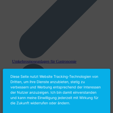
Umkehr­osmose­anlagen für Gastronomie
Diese Seite nutzt Website Tracking-Technologien von
Dritten, um ihre Dienste anzubieten, stetig zu
verbessern und Werbung entsprechend der Interessen
der Nutzer anzuzeigen. Ich bin damit einverstanden
und kann meine Einwilligung jederzeit mit Wirkung für
die Zukunft widerrufen oder ändern.