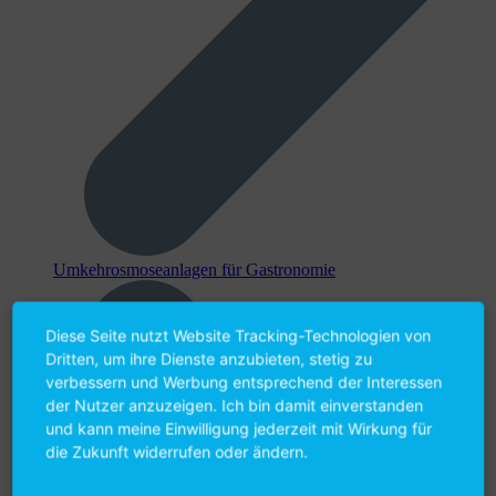
Umkehr­osmose­anlagen für Gastronomie
Diese Seite nutzt Website Tracking-Technologien von
Dritten, um ihre Dienste anzubieten, stetig zu
verbessern und Werbung entsprechend der Interessen
der Nutzer anzuzeigen. Ich bin damit einverstanden
und kann meine Einwilligung jederzeit mit Wirkung für
die Zukunft widerrufen oder ändern.