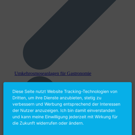
Umkehr­osmose­anlagen für Gastronomie
Diese Seite nutzt Website Tracking-Technologien von
Dritten, um ihre Dienste anzubieten, stetig zu
verbessern und Werbung entsprechend der Interessen
der Nutzer anzuzeigen. Ich bin damit einverstanden
und kann meine Einwilligung jederzeit mit Wirkung für
die Zukunft widerrufen oder ändern.