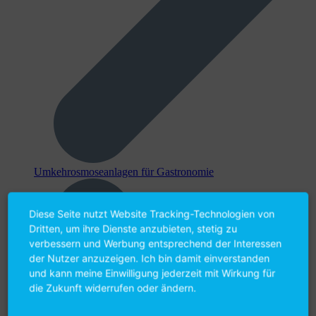
Umkehr­osmose­anlagen für Gastronomie
Diese Seite nutzt Website Tracking-Technologien von
Dritten, um ihre Dienste anzubieten, stetig zu
verbessern und Werbung entsprechend der Interessen
der Nutzer anzuzeigen. Ich bin damit einverstanden
und kann meine Einwilligung jederzeit mit Wirkung für
die Zukunft widerrufen oder ändern.