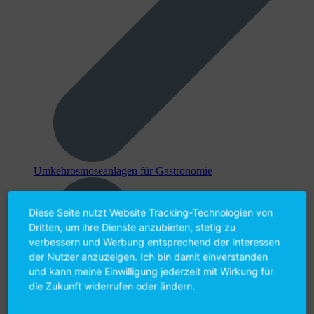
Umkehr­osmose­anlagen für Gastronomie
Diese Seite nutzt Website Tracking-Technologien von
Dritten, um ihre Dienste anzubieten, stetig zu
verbessern und Werbung entsprechend der Interessen
der Nutzer anzuzeigen. Ich bin damit einverstanden
und kann meine Einwilligung jederzeit mit Wirkung für
die Zukunft widerrufen oder ändern.