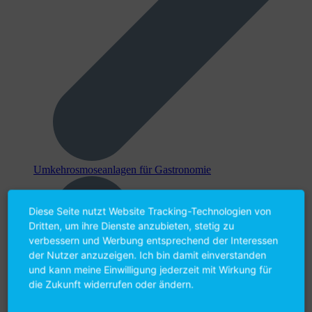
Umkehr­osmose­anlagen für Gastronomie
Diese Seite nutzt Website Tracking-Technologien von
Dritten, um ihre Dienste anzubieten, stetig zu
verbessern und Werbung entsprechend der Interessen
der Nutzer anzuzeigen. Ich bin damit einverstanden
und kann meine Einwilligung jederzeit mit Wirkung für
die Zukunft widerrufen oder ändern.