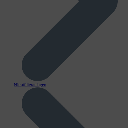
Nitratfilteranlagen