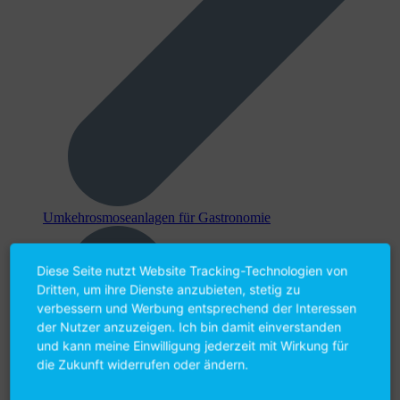
Umkehr­osmose­anlagen für Gastronomie
Diese Seite nutzt Website Tracking-Technologien von
Dritten, um ihre Dienste anzubieten, stetig zu
verbessern und Werbung entsprechend der Interessen
der Nutzer anzuzeigen. Ich bin damit einverstanden
und kann meine Einwilligung jederzeit mit Wirkung für
die Zukunft widerrufen oder ändern.