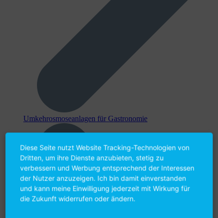
Umkehr­osmose­anlagen für Gastronomie
Diese Seite nutzt Website Tracking-Technologien von
Dritten, um ihre Dienste anzubieten, stetig zu
verbessern und Werbung entsprechend der Interessen
der Nutzer anzuzeigen. Ich bin damit einverstanden
und kann meine Einwilligung jederzeit mit Wirkung für
die Zukunft widerrufen oder ändern.