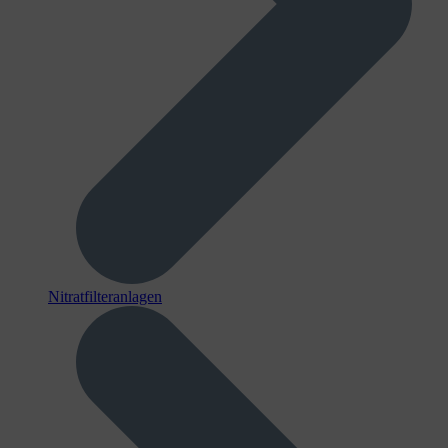
Nitratfilteranlagen