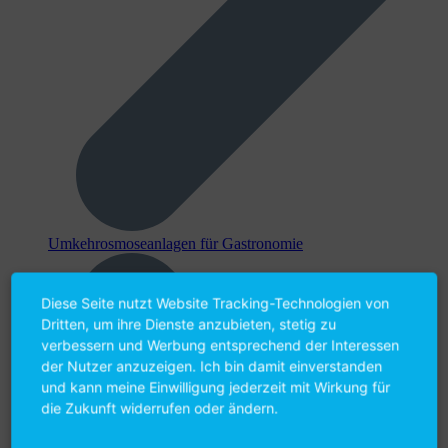
Umkehr­osmose­anlagen für Gastronomie
Diese Seite nutzt Website Tracking-Technologien von
Dritten, um ihre Dienste anzubieten, stetig zu
verbessern und Werbung entsprechend der Interessen
der Nutzer anzuzeigen. Ich bin damit einverstanden
und kann meine Einwilligung jederzeit mit Wirkung für
die Zukunft widerrufen oder ändern.