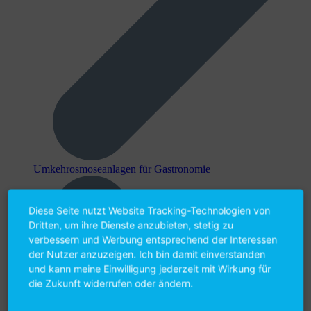
Umkehr­osmose­anlagen für Gastronomie
Diese Seite nutzt Website Tracking-Technologien von
Dritten, um ihre Dienste anzubieten, stetig zu
verbessern und Werbung entsprechend der Interessen
der Nutzer anzuzeigen. Ich bin damit einverstanden
und kann meine Einwilligung jederzeit mit Wirkung für
die Zukunft widerrufen oder ändern.