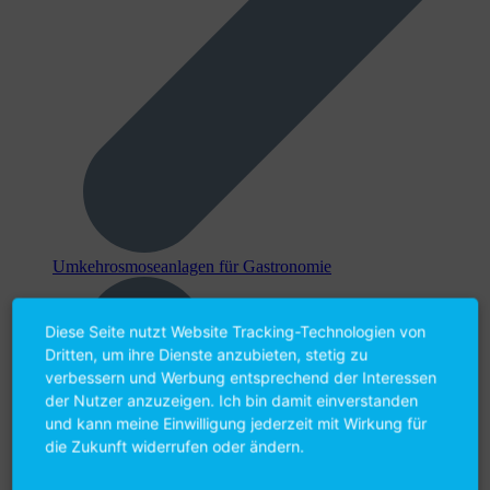
Umkehr­osmose­anlagen für Gastronomie
Diese Seite nutzt Website Tracking-Technologien von
Dritten, um ihre Dienste anzubieten, stetig zu
verbessern und Werbung entsprechend der Interessen
der Nutzer anzuzeigen. Ich bin damit einverstanden
und kann meine Einwilligung jederzeit mit Wirkung für
die Zukunft widerrufen oder ändern.