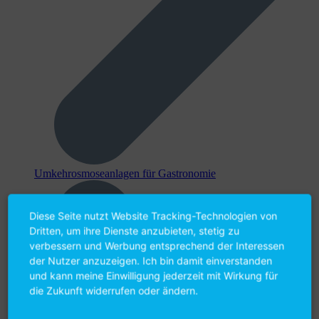
Umkehr­osmose­anlagen für Gastronomie
Diese Seite nutzt Website Tracking-Technologien von
Dritten, um ihre Dienste anzubieten, stetig zu
verbessern und Werbung entsprechend der Interessen
der Nutzer anzuzeigen. Ich bin damit einverstanden
und kann meine Einwilligung jederzeit mit Wirkung für
die Zukunft widerrufen oder ändern.