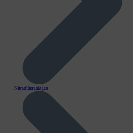
Nitratfilteranlagen