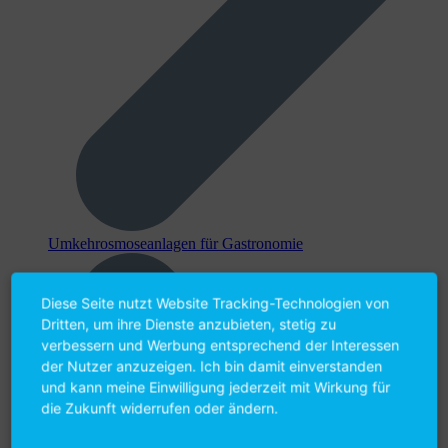
Umkehr­osmose­anlagen für Gastronomie
Diese Seite nutzt Website Tracking-Technologien von
Dritten, um ihre Dienste anzubieten, stetig zu
verbessern und Werbung entsprechend der Interessen
der Nutzer anzuzeigen. Ich bin damit einverstanden
und kann meine Einwilligung jederzeit mit Wirkung für
die Zukunft widerrufen oder ändern.